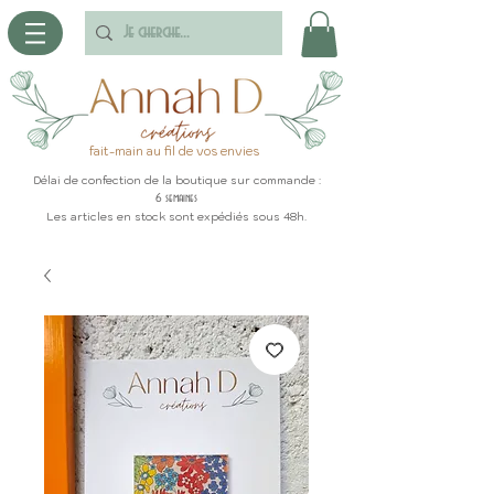
fait-main au fil de vos envies
Délai de confection de la boutique sur commande :
6 semaines
Les articles en stock sont expédiés sous 48h.