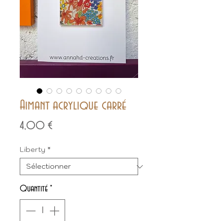
Aimant acrylique carré
Prix
4,00 €
Liberty
*
Quantité
*