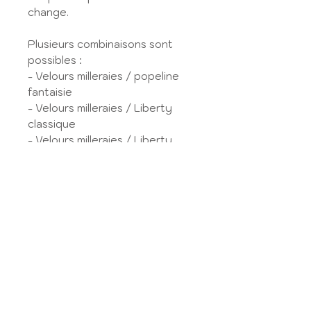
change.
Plusieurs combinaisons sont
possibles :
- Velours milleraies / popeline
fantaisie
- Velours milleraies / Liberty
classique
- Velours milleraies / Liberty
exclusif
- Popeline fantaisie / popeline
fantaisie
- Popeline fantaisie / Liberty
classique
- Popeline fantaisie / Liberty
exclusif
- Liberty classique / Liberty
classique
- Liberty classique / Liberty