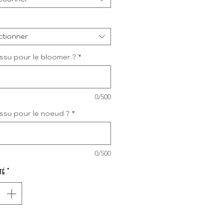
ctionner
issu pour le bloomer ?
*
0/500
issu pour le noeud ?
*
0/500
té
*