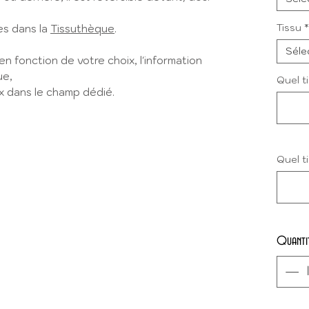
Tissu
*
es dans la
Tissuthèque
.
Séle
en fonction de votre choix, l'information
ue,
Quel t
ix dans le champ dédié.
Quel t
Quanti