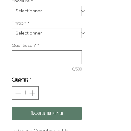
Encolure
*
Finition
*
Quel tissu ?
*
0/500
Quantité
*
Ajouter au panier
La blouse Corentine est la