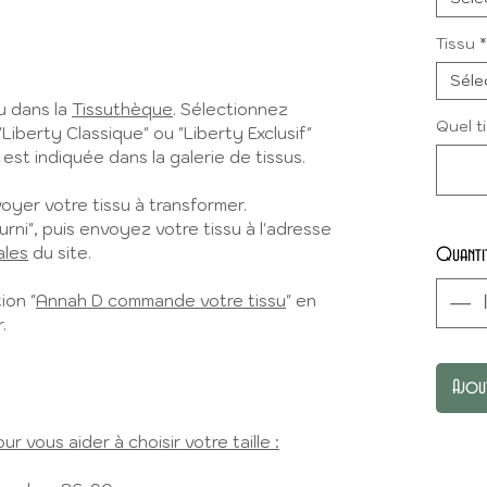
Tissu
*
Séle
u dans la
Tissuthèque
. Sélectionnez
Quel t
"Liberty Classique" ou "Liberty Exclusif"
 est indiquée dans la galerie de tissus.
yer votre tissu à transformer.
urni", puis envoyez votre tissu à l'adresse
ales
du site.
Quanti
ion "
Annah D
commande votre tissu
" en
.
Ajou
 vous aider à choisir votre taille :