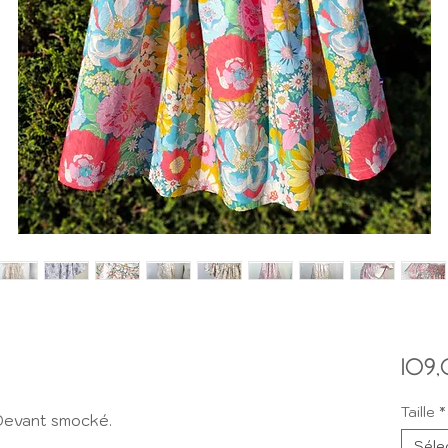
109,
Taille
*
Devant smocké.
Séle