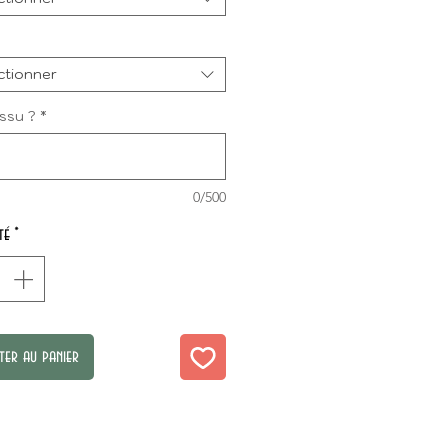
ctionner
issu ?
*
0/500
té
*
ter au panier