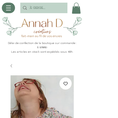
fait-main au fil de vos envies
Délai de confection de la boutique sur commande :
6 semaines
Les articles en stock sont expédiés sous 48h.