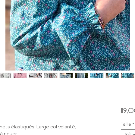
119,
Taille
*
ets élastiqués. Large col volanté,
à nouer.
Séle