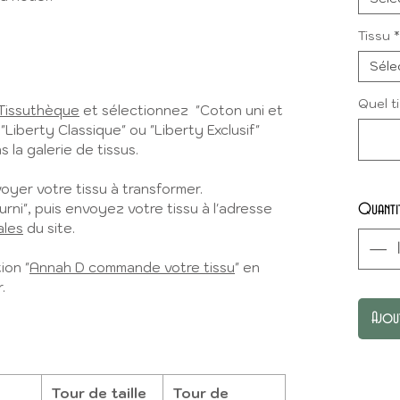
Tissu
*
Séle
Quel t
Tissuthèque
et sélectionnez "Coton uni et
 "Liberty Classique" ou "Liberty Exclusif"
 la galerie de tissus.
yer votre tissu à transformer.
urni", puis envoyez votre tissu à l'adresse
Quanti
ales
du site.
ion "
Annah D commande votre tissu
" en
.
Ajou
Tour de taille
Tour de