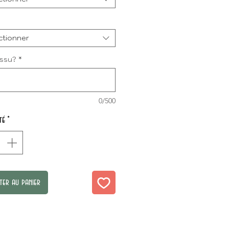
ctionner
issu?
*
0/500
té
*
ter au panier