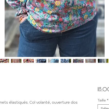
115,0
Taille
*
ets élastiqués. Col volanté, ouverture dos
Séle