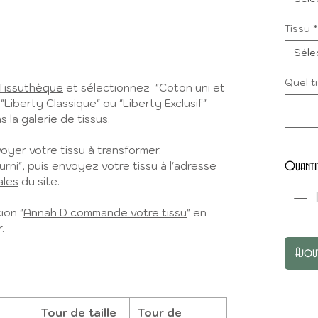
Tissu
*
Séle
Quel t
Tissuthèque
et sélectionnez "Coton uni et
 "Liberty Classique" ou "Liberty Exclusif"
 la galerie de tissus.
yer votre tissu à transformer.
urni", puis envoyez votre tissu à l'adresse
Quanti
ales
du site.
ion "
Annah D commande votre tissu
" en
.
Ajou
Tour de taille
Tour de