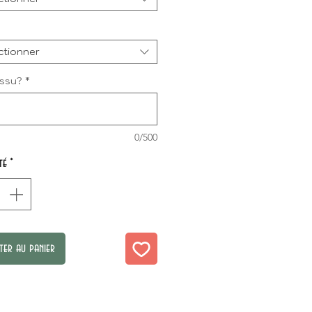
ctionner
issu?
*
0/500
té
*
ter au panier