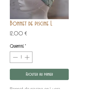
Bonnet de piscine L
Prix
12,00 €
Quantité
*
Ajouter au panier
Bonnet de piscine en Lycra
citrons.
Taille L = 56/57 cm