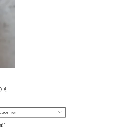
Prix
0 €
ctionner
té
*