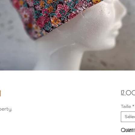
M
12,0
Taille
*
berty.
Séle
Quanti