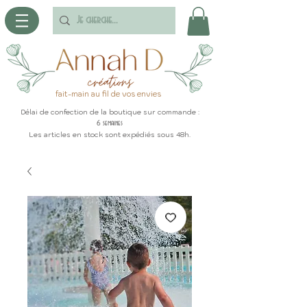
fait-main au fil de vos envies
Délai de confection de la boutique sur commande :
6 semaines
Les articles en stock sont expédiés sous 48h.