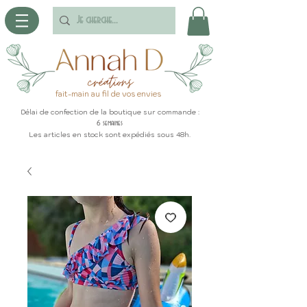
fait-main au fil de vos envies
Délai de confection de la boutique sur commande :
6 semaines
Les articles en stock sont expédiés sous 48h.