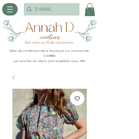
fait-main au fil de vos envies
Délai de confection de la boutique sur commande :
6 semaines
Les articles en stock sont expédiés sous 48h.