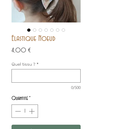
Elastique Noeud
Prix
4,00 €
Quel tissu ?
*
0/500
Quantité
*