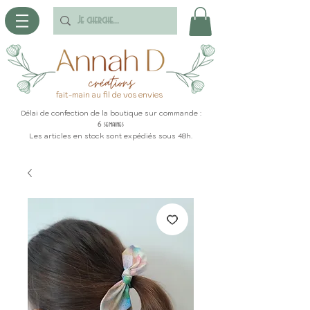
fait-main au fil de vos envies
Délai de confection de la boutique sur commande :
6 semaines
Les articles en stock sont expédiés sous 48h.