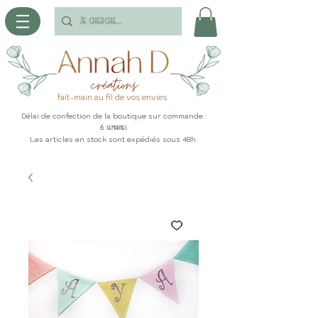
fait-main au fil de vos envies
Délai de confection de la boutique sur commande :
6 semaines
Les articles en stock sont expédiés sous 48h.