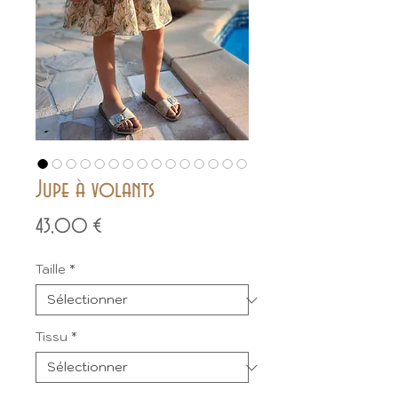
Jupe à volants
Prix
43,00 €
Taille
*
Tissu
*