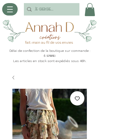
fait-main au fil de vos envies
Délai de confection de la boutique sur commande :
6 semaines
Les articles en stock sont expédiés sous 48h.