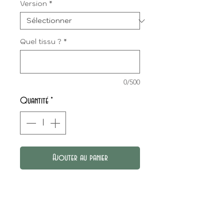
Version
*
Quel tissu ?
*
0/500
Quantité
*
Ajouter au panier
La jupe à volants : star des
années 80 ! Elle est de retour
chez Annah D pour vos minis en
mal de froufrous et de jupes