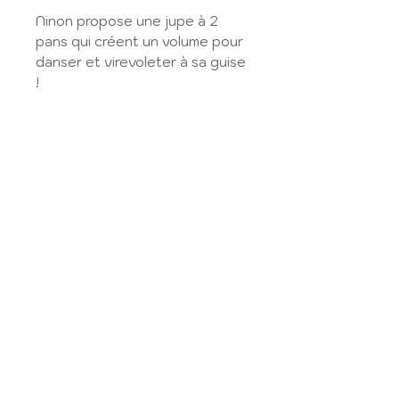
Ninon propose une jupe à 2
pans qui créent un volume pour
danser et virevoleter à sa guise
!
Liberty Wiltshire glitter
Anastasia, doublée.
GUIDE DES TAILLES
Retrouvez le guide des tailles ici
:
GUIDE DES TAILLES
Mon compte
Mentions légales
Contactez-nous
CGV
Guide des tailles
Politique de
A propos de nous
confidentialité