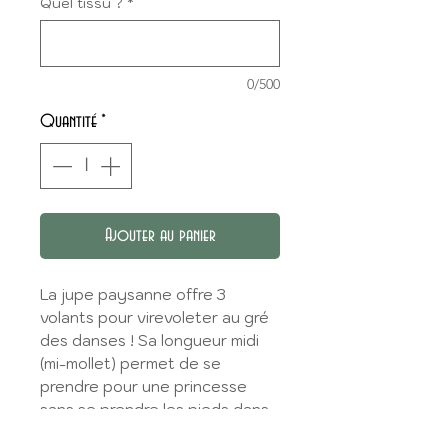
Quel tissu ?
*
0/500
Quantité
*
Ajouter au panier
La jupe paysanne offre 3
volants pour virevoleter au gré
des danses ! Sa longueur midi
(mi-mollet) permet de se
prendre pour une princesse
sans se prendre les pieds dans
sa jupe !