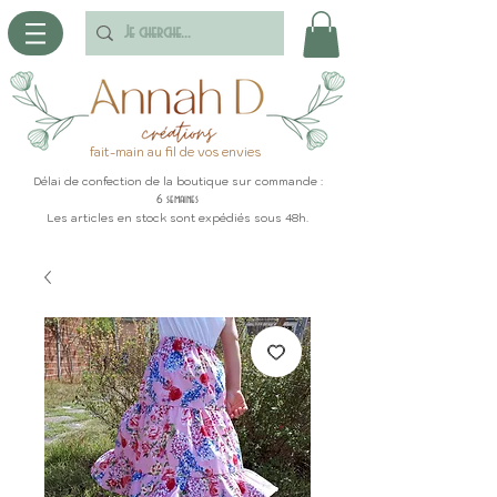
fait-main au fil de vos envies
Délai de confection de la boutique sur commande :
6 semaines
Les articles en stock sont expédiés sous 48h.