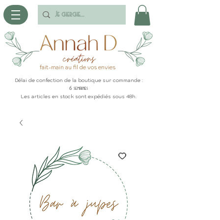
fait-main au fil de vos envies
Délai de confection de la boutique sur commande :
6 semaines
Les articles en stock sont expédiés sous 48h.