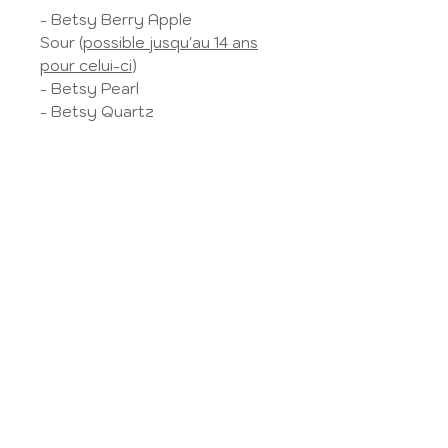
- Betsy Berry Apple
Sour (
possible jusqu'au 14 ans
pour celui-ci
)
- Betsy Pearl
- Betsy Quartz
- Wiltshire Neon Raspberry
(possible jusqu'au 14 ans pour
celui-ci)
- Wiltshire Ruby
Sélectionnez le tissu choisi puis
précisez la taille dans le champ
dédié.
Je vous rajoute une ligne
doublure à ajouter à votre
panier en plus de la jupe choisie
si vous souhaitez la doubler.