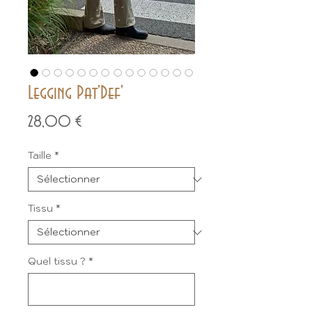
Legging Pat'Def'
Prix
28,00 €
Taille
*
Tissu
*
Quel tissu ?
*