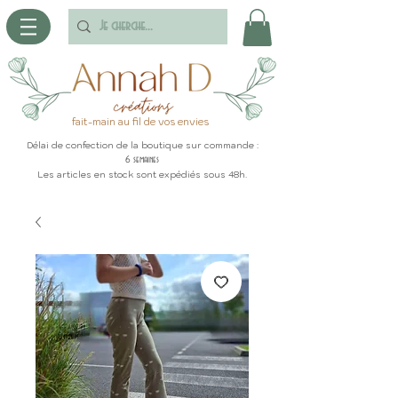
fait-main au fil de vos envies
Délai de confection de la boutique sur commande :
6 semaines
Les articles en stock sont expédiés sous 48h.