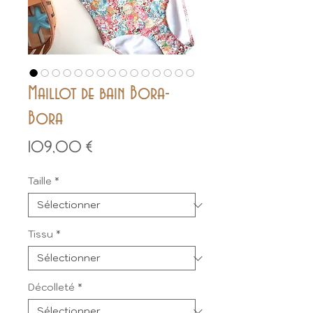
Maillot de bain Bora-
Bora
Prix
109,00 €
Taille
*
Tissu
*
Décolleté
*