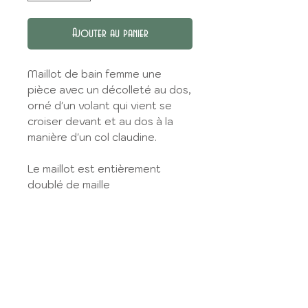
Ajouter au panier
Maillot de bain femme une
pièce avec un décolleté au dos,
orné d'un volant qui vient se
croiser devant et au dos à la
manière d'un col claudine.
Le maillot est entièrement
doublé de maille
polyamide/spandex.
Vous avez le choix entre 2
décolletés : sage ou wow !
Vous avez aussi le choix entre 2
échancrures de cuisses : cuisse