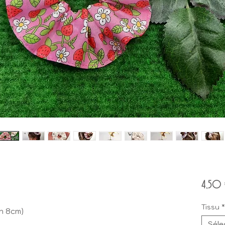
4,50 
Tissu
*
on 8cm)
Séle