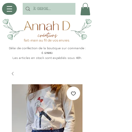
fait-main au fil de vos envies
Délai de confection de la boutique sur commande :
6 semaines
Les articles en stock sont expédiés sous 48h.