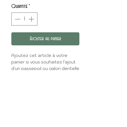
Quantité
*
Ajouter au panier
Ajoutez cet article à votre
panier si vous souhaitez l'ajout
d'un passepoil ou galon dentelle
ou croquet sur votre col
claudine.
L'option est utilisable sur les
robes, blouses et barboteuses
:
La Robe Qui Tourne
,
Elena
,
Elsa
,
Madeleine
,
Claudine
,
E
glantine
,
Faustine
,