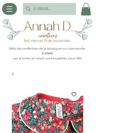
fait-main au fil de vos envies
Délai de confection de la boutique sur commande :
6 semaines
Les articles en stock sont expédiés sous 48h.