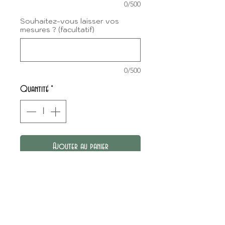
0/500
Souhaitez-vous laisser vos
mesures ? (facultatif)
0/500
Quantité
*
Ajouter au panier
Pantalon large, élastiqué à la
taille et avec poches.
CHOIX DU TISSU