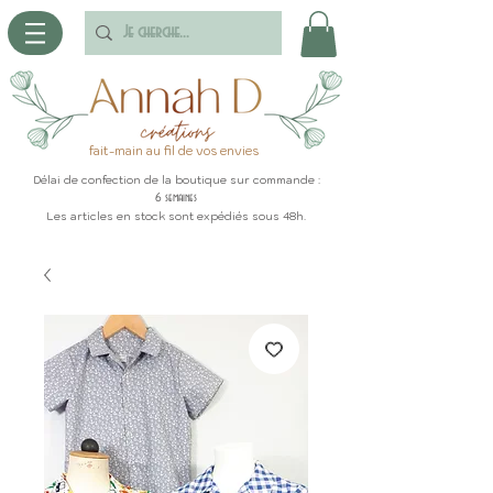
fait-main au fil de vos envies
Délai de confection de la boutique sur commande :
6 semaines
Les articles en stock sont expédiés sous 48h.