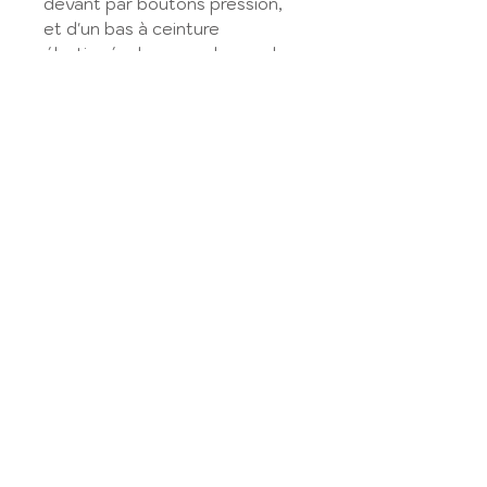
devant par boutons pression,
et d'un bas à ceinture
élastiquée, longueur bermuda.
Retrouvez les tissus disponibles
dans la
Tissuthèque
.
Sélectionnez le type de
tissu en fonction de votre choix,
l'information est donnée dans la
Tissuthèque,
et précisez ensuite votre choix
dans le champ dédié.
Modèle réalisé sur la base du
patron Ants de Puperita.