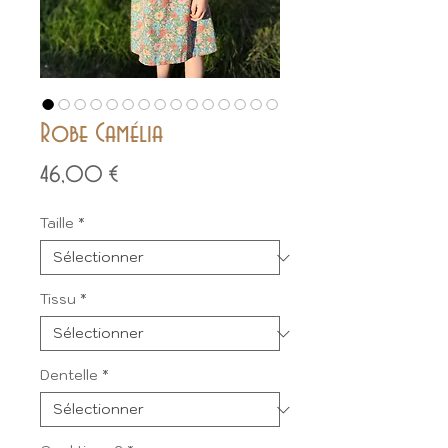
Robe Camélia
Prix
46,00 €
Taille
*
Tissu
*
Dentelle
*