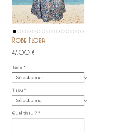
Robe Flora
Prix
47,00 €
Taille
*
Tissu
*
Quel tissu ?
*