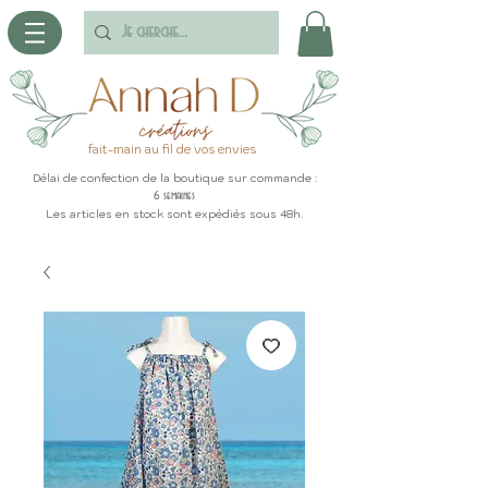
fait-main au fil de vos envies
Délai de confection de la boutique sur commande :
6 semaines
Les articles en stock sont expédiés sous 48h.