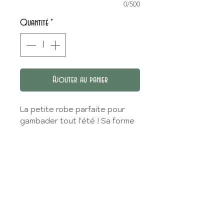
0/500
Quantité
*
Ajouter au panier
La petite robe parfaite pour
gambader tout l'été ! Sa forme
ample et ses bretelles nouées
seront les partenaires idéaux
des grandes chaleurs estivales.
CHOIX DU TISSU
Choisissez votre tissu dans la
GUIDE DES TAILLES
Tissuthèque
et sélectionnez