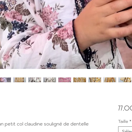
77,0
Taille
*
n petit col claudine souligné de dentelle
Séle