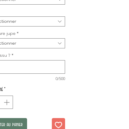
ctionner
re jupe
*
ctionner
issu ?
*
0/500
té
*
ter au panier