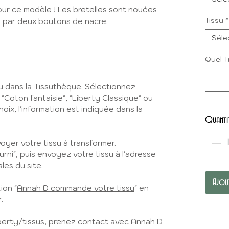
our ce modèle ! Les bretelles sont nouées
Tissu
*
s par deux boutons de nacre.
Séle
Quel T
u dans la
Tissuthèque
. Sélectionnez
, "Coton fantaisie", "Liberty Classique" ou
hoix, l'information est indiquée dans la
Quanti
yer votre tissu à transformer.
urni", puis envoyez votre tissu à l'adresse
ales
du site.
Ajou
ion "
Annah D commande votre tissu
" en
.
iberty/tissus, prenez contact avec Annah D