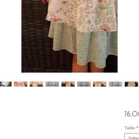
76,0
Taille
*
Séle