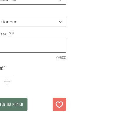
ctionner
issu ?
*
0/500
té
*
ter au panier