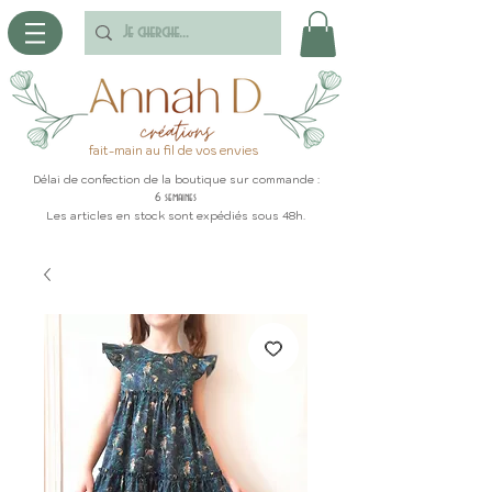
fait-main au fil de vos envies
Délai de confection de la boutique sur commande :
6 semaines
Les articles en stock sont expédiés sous 48h.