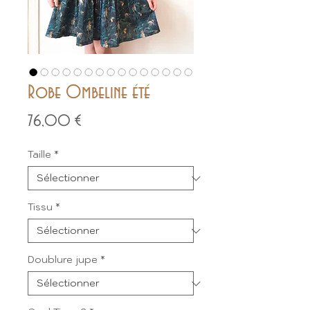
Robe Ombeline été
Prix
76,00 €
Taille
*
Tissu
*
Doublure jupe
*