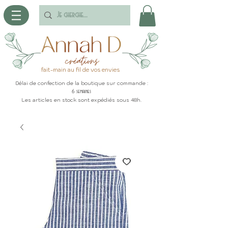
fait-main au fil de vos envies
Délai de confection de la boutique sur commande :
6 semaines
Les articles en stock sont expédiés sous 48h.