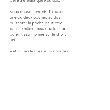
Ceinture élastiquée au dos.
Vous pouvez choisir d'ajouter
une ou deux poches au dos
du short : la poche peut être
dans le même tissu que le short
ou en tissu imprimé sur le short
uni.
Retrouvez les tissus disponibles
dans la
Tissuthèque
.
Sélectionnez le type de
tissu en fonction de votre choix,
l'information est donnée dans la
Tissuthèque, et précisez
ensuite votre choix dans le
champ dédié.
Vous pouvez également