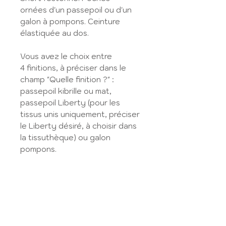
ornées d'un passepoil ou d'un
galon à pompons. Ceinture
élastiquée au dos.
Vous avez le choix entre
4 finitions, à préciser dans le
champ "Quelle finition ?" :
passepoil kibrille ou mat,
passepoil Liberty (pour les
tissus unis uniquement, préciser
le Liberty désiré, à choisir dans
la tissuthèque) ou galon
pompons.
Retrouvez les tissus disponibles
dans la
Tissuthèque
.
Sélectionnez le type de
tissu en fonction de votre choix,