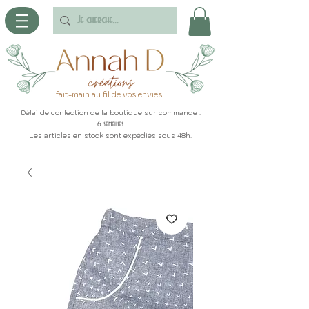
fait-main au fil de vos envies
Délai de confection de la boutique sur commande :
6 semaines
Les articles en stock sont expédiés sous 48h.