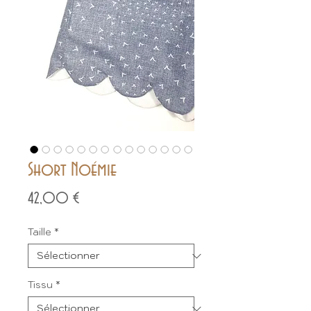
Short Noémie
Prix
42,00 €
Taille
*
Tissu
*