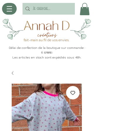
fait-main au fil de vos envies
Délai de confection de la boutique sur commande :
6 semaines
Les articles en stock sont expédiés sous 48h.