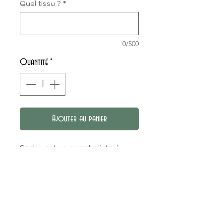
Quel tissu ?
*
0/500
Quantité
*
Ajouter au panier
Sasha est un sweat mixte à
capuche et avec une poche
kangourou idéal pour tous les
jours !
CHOIX DU TISSU