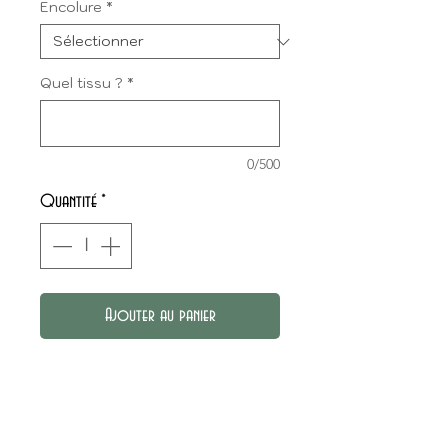
Encolure
*
Quel tissu ?
*
0/500
Quantité
*
Ajouter au panier
Le t-shirt Lorie est un basique
qui vous offre 2 forme
d'encolure : encolure ronde ou
en V.