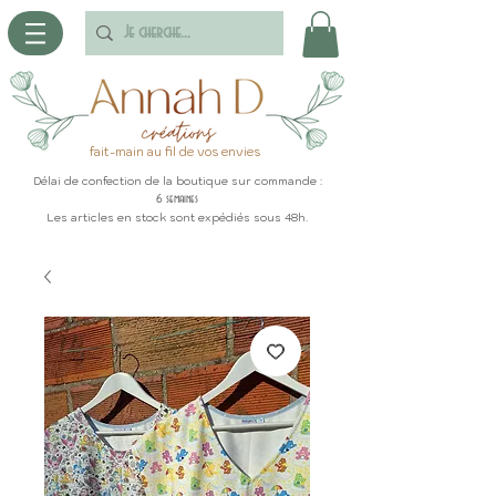
fait-main au fil de vos envies
Délai de confection de la boutique sur commande :
6 semaines
Les articles en stock sont expédiés sous 48h.