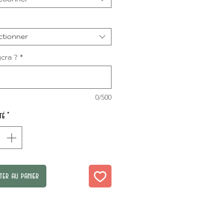
ctionner
ycra ?
*
0/500
té
*
ter au panier