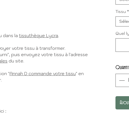
Tissu
*
Séle
Quel l
u dans la
tissuthèque Lycra
.
yer votre tissu à transformer.
urni", puis envoyez votre tissu à l'adresse
ales
du site.
Quanti
ion "
Annah D commande votre tissu
" en
.
Ajou
ci :