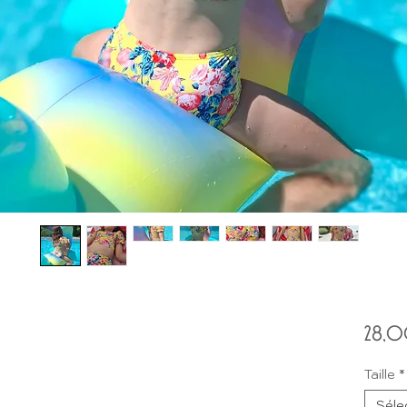
28,0
Taille
*
Séle