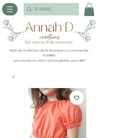
fait-main au fil de vos envies
Délai de confection de la boutique sur commande :
6 semaines
Les articles en stock sont expédiés sous 48h.