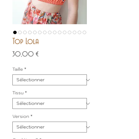
Top Lola
Prix
30,00 €
Taille
*
Tissu
*
Version
*