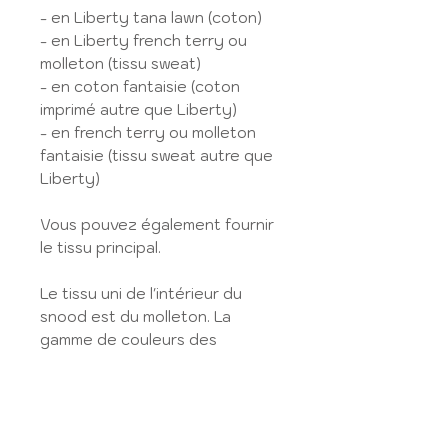
- en Liberty tana lawn (coton)
- en Liberty french terry ou
molleton (tissu sweat)
- en coton fantaisie (coton
imprimé autre que Liberty)
- en french terry ou molleton
fantaisie (tissu sweat autre que
Liberty)
Vous pouvez également fournir
le tissu principal.
Le tissu uni de l'intérieur du
snood est du molleton. La
gamme de couleurs des
molletons est disponible en bas
de la tissuthèque
French terry
et molleton
.