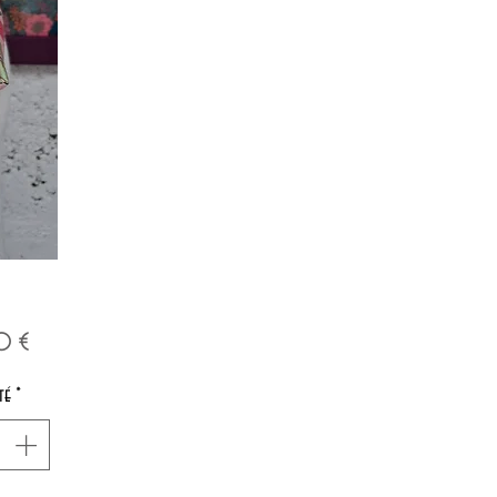
Prix
0 €
té
*