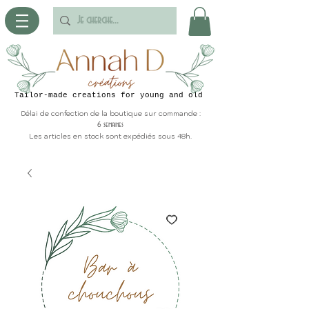
Tailor-made creations for young and old
Délai de confection de la boutique sur commande :
6 semaines
Les articles en stock sont expédiés sous 48h.