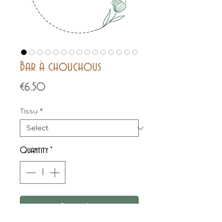
Bar à chouchous
Price
€6.50
Tissu
*
Quantity
*
Add to Cart