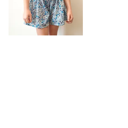
Liselotte culottes
from 3 months to 6 years