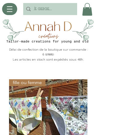
Tailor-made creations for young and old
Délai de confection de la boutique sur commande :
6 semaines
Les articles en stock sont expédiés sous 48h.
fille ou femme