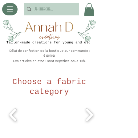
Tailor-made creations for young and old
Délai de confection de la boutique sur commande :
6 semaines
Les articles en stock sont expédiés sous 48h.
Choose a fabric
category