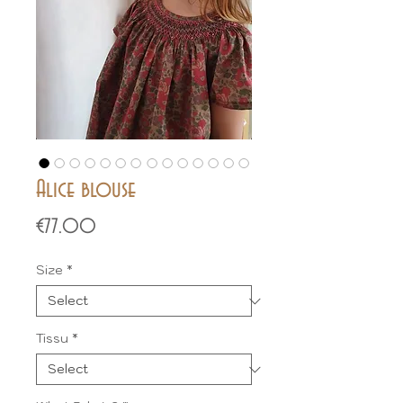
Alice blouse
Price
€77.00
Size
*
Tissu
*