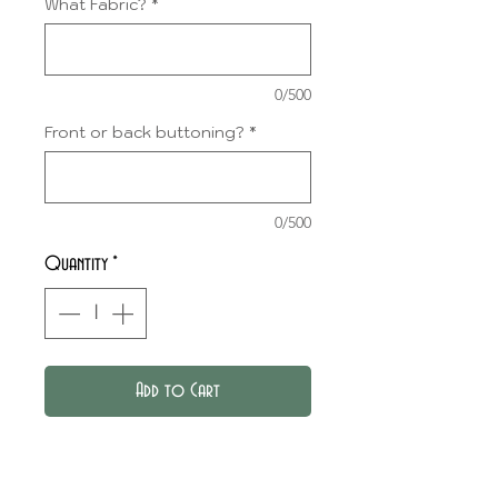
What Fabric?
*
0/500
Front or back buttoning?
*
0/500
Quantity
*
Add to Cart
Smocked neck blouse with
short sleeves.