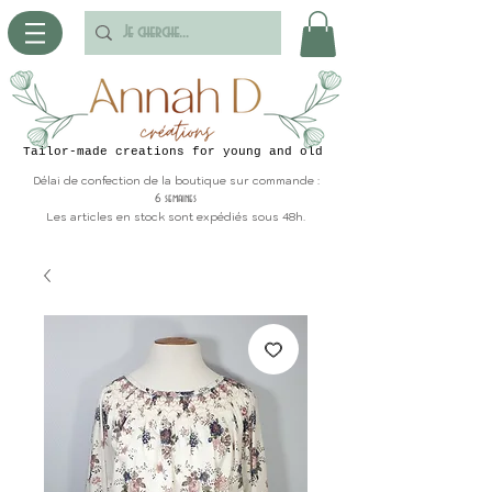
Tailor-made creations for young and old
Délai de confection de la boutique sur commande :
6 semaines
Les articles en stock sont expédiés sous 48h.