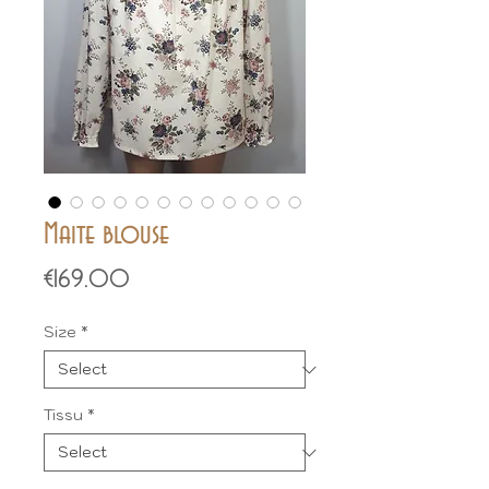
Maite blouse
Price
€169.00
Size
*
Tissu
*