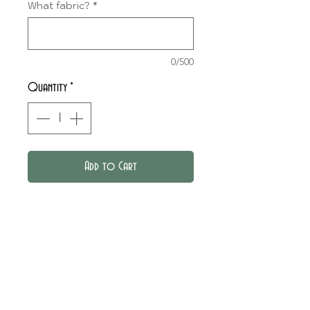
What fabric?
*
0/500
Quantity
*
Add to Cart
Long-sleeved blouse smocked
around the neckline.
FABRIC CHOICE
Choose your fabric in la
Tissue