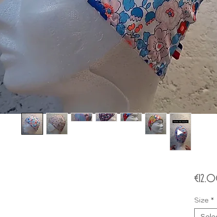
€12.
Size
*
Sele