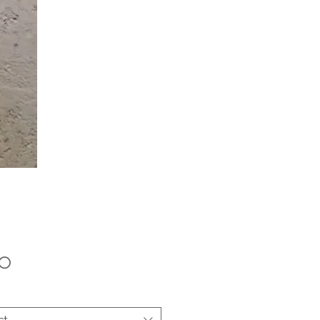
Price
00
ct