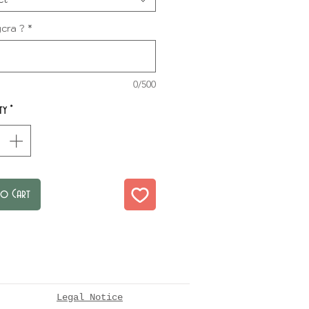
ycra ?
*
0/500
ty
*
to Cart
Legal Notice