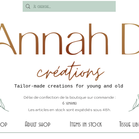
Tailor-made creations for young and old
Délai de confection de la boutique sur commande :
6 semaines
Les articles en stock sont expédiés sous 48h.
shop
Adult shop
Items in stock
Tissue li