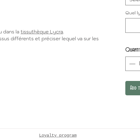
Quel l
u dans la
tissuthèque Lycra
.
sus différents et préciser lequel va sur les
Quanti
Add 
Loyalty program