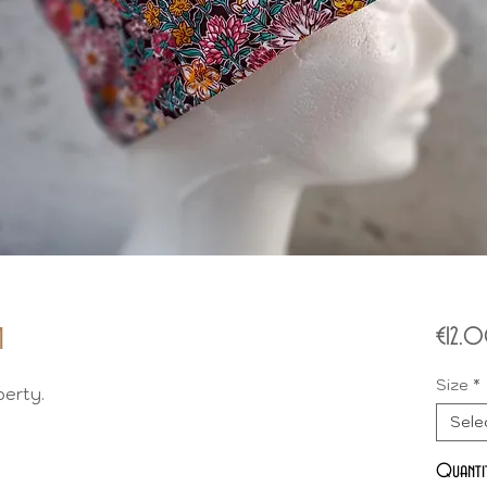
M
€12.
Size
*
berty.
Sele
Quanti