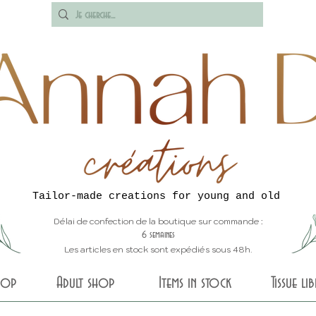
Tailor-made creations for young and old
Délai de confection de la boutique sur commande :
6 semaines
Les articles en stock sont expédiés sous 48h.
shop
Adult shop
Items in stock
Tissue li