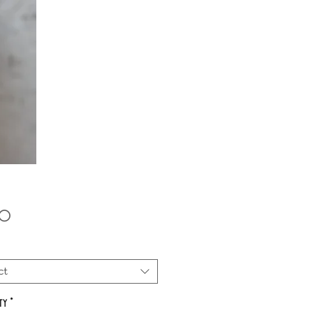
Price
00
ct
ty
*