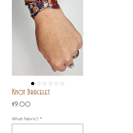
Knot Bracelet
Price
€9.00
What fabric?
*