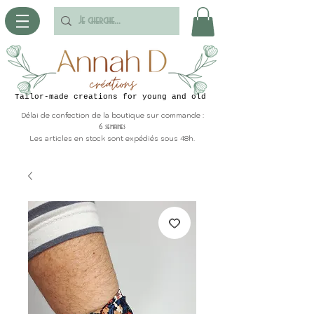
Tailor-made creations for young and old
Délai de confection de la boutique sur commande :
6 semaines
Les articles en stock sont expédiés sous 48h.