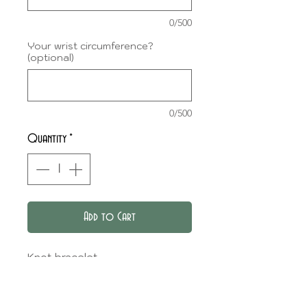
0/500
Your wrist circumference?
(optional)
0/500
Quantity
*
Add to Cart
Knot bracelet.
Standard size: 18cm closed.