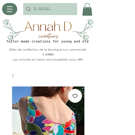
Tailor-made creations for young and old
Délai de confection de la boutique sur commande :
6 semaines
Les articles en stock sont expédiés sous 48h.