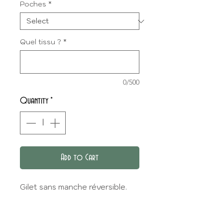
Poches
*
Quel tissu ?
*
0/500
Quantity
*
Add to Cart
Gilet sans manche réversible.
Sur le côté "intérieur",
l'étiquette de marque est