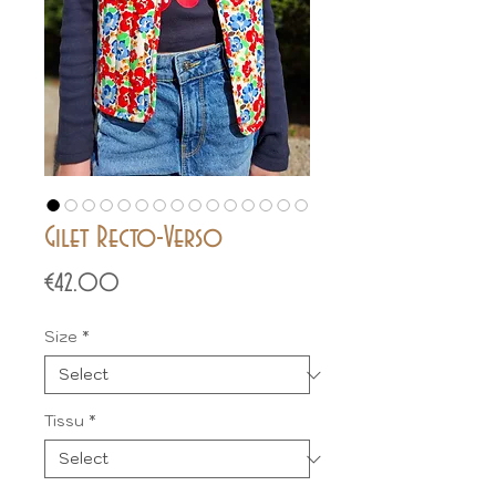
Gilet Recto-Verso
Price
€42.00
Size
*
Tissu
*